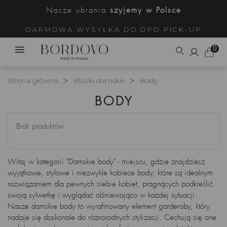
Nasze ubrania
szyjemy w Polsce
DARMOWA WYSYŁKA DO DPD PICK-UP
0
Strona główna
Bluzki damskie
Body
BODY
Brak produktów.
Witaj w kategorii "Damskie body" - miejscu, gdzie znajdziesz
wyjątkowe, stylowe i niezwykle kobiece body, które są idealnym
rozwiązaniem dla pewnych siebie kobiet, pragnących podkreślić
swoją sylwetkę i wyglądać olśniewająco w każdej sytuacji.
Nasze damskie body to wyrafinowany element garderoby, który
nadaje się doskonale do różnorodnych stylizacji. Cechują się one