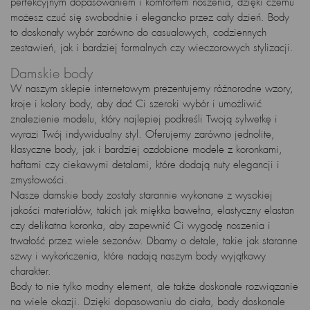
perfekcyjnym dopasowaniem i komfortem noszenia, dzięki czemu
możesz czuć się swobodnie i elegancko przez cały dzień. Body
to doskonały wybór zarówno do casualowych, codziennych
zestawień, jak i bardziej formalnych czy wieczorowych stylizacji.
Damskie body
W naszym sklepie internetowym prezentujemy różnorodne wzory,
kroje i kolory body, aby dać Ci szeroki wybór i umożliwić
znalezienie modelu, który najlepiej podkreśli Twoją sylwetkę i
wyrazi Twój indywidualny styl. Oferujemy zarówno jednolite,
klasyczne body, jak i bardziej ozdobione modele z koronkami,
haftami czy ciekawymi detalami, które dodają nuty elegancji i
zmysłowości.
Nasze damskie body zostały starannie wykonane z wysokiej
jakości materiałów, takich jak miękka bawełna, elastyczny elastan
czy delikatna koronka, aby zapewnić Ci wygodę noszenia i
trwałość przez wiele sezonów. Dbamy o detale, takie jak staranne
szwy i wykończenia, które nadają naszym body wyjątkowy
charakter.
Body to nie tylko modny element, ale także doskonałe rozwiązanie
na wiele okazji. Dzięki dopasowaniu do ciała, body doskonale