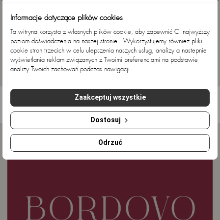
Informacje dotyczące plików cookies
Ta witryna korzysta z własnych plików cookie, aby zapewnić Ci najwyższy
poziom doświadczenia na naszej stronie . Wykorzystujemy również pliki
cookie stron trzecich w celu ulepszenia naszych usług, analizy a nastepnie
wyświetlania reklam związanych z Twoimi preferencjami na podstawie
SUKIENKI
SWETRY
analizy Twoich zachowań podczas nawigacji.
MASZ PYTANIA DO ZAMÓWIENIA?
Zaakceptuj wszystkie
+48 607 256 545
HELLO@BORDOVO.PL
Dostosuj
Odrzuć