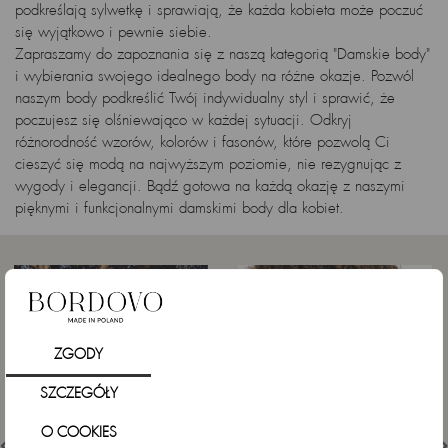
podkreślają sylwetkę i sprawiają, że każda kobieta może poczuć
się wyjątkowo i pewnie siebie.
Zapraszamy do zapoznania się z naszą kategorią "Damskie body"
i wybierania swojego idealnego body na różne okazje. Pozwól
naszym body podkreślić Twój indywidualny styl i sprawić, że
poczujesz się olśniewająco w każdej sytuacji. Odkryj
różnorodność wzorów, kolorów i fasonów, które pozwolą Ci
cieszyć się modą na najwyższym poziomie, nie rezygnując z
wygody i elegancji. Bądź gotowa na każdą okazję z naszymi
pięknymi i funkcjonalnymi damskimi body dla kobiet.
ZGODY
SZCZEGÓŁY
O COOKIES