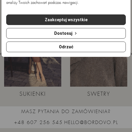
analizy Twoich zachowań podczas nawigacji.
Zaakceptuj wszystkie
Dostosuj
Odrzuć
SUKIENKI
SWETRY
MASZ PYTANIA DO ZAMÓWIENIA?
+48 607 256 545
HELLO@BORDOVO.PL