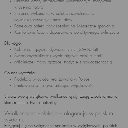
Unikalne wzory inspirowane wielkanocnymi motywami i
wiosenną naturą
Staranne wykonanie w polskich szwalniach z
wyselekcjonowanych materiałów
Pastelowa paleta barw idealna na świąteczne spotkania
Komfortowe fasony dopasowane do aktywnego stylu życia
Dla kogo:
Kobiet ceniących indywidualny styl (25–50 lat)
Świadomych klientek wybierających polskie marki
Miłośniczek mody łączącej tradycję z nowoczesnością
Co nas wyróżnia:
Produkcja w całości realizowana w Polsce
Limitowane serie gwarantujące wyjątkowość
Stwórz swoją wyjątkową wielkanocną stylizację z polską marką,
która rozumie Twoje potrzeby.
Wielkanocna kolekcja – elegancja w polskim
wydaniu
Przygotuj się na świąteczne spotkania w wyjątkowych, polskich