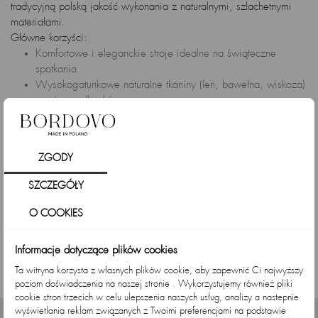
tradycyjną polską jakość wykonania z naturalnymi, szlachetnymi
materiałami.
Główne korzyści:
Komfortowe i eleganckie stroje idealne na świąteczne
spotkania
Wysokogatunkowe naturalne tkaniny (len, bawełna, wiskoza)
przyjazne dla skóry
Każdy element szyty w polskich szwalniach z dbałością o
detale
Unikalne jedwabne apaszki od lokalnych rzemieślników jako
ZGODY
doskonałe uzupełnienie stylizacji
SZCZEGÓŁY
Co nas wyróżnia:
Wsparcie polskiej, odpowiedzialnej produkcji odzieży
O COOKIES
Połączenie nowoczesnego designu z najwyższą jakością
wykonania
Informacje dotyczące plików cookies
Stwórz swoją wyjątkową wielkanocną stylizację i dołącz do grona
Ta witryna korzysta z własnych plików cookie, aby zapewnić Ci najwyższy
kobiet ceniących świadome wybory modowe.
poziom doświadczenia na naszej stronie . Wykorzystujemy również pliki
cookie stron trzecich w celu ulepszenia naszych usług, analizy a nastepnie
wyświetlania reklam związanych z Twoimi preferencjami na podstawie