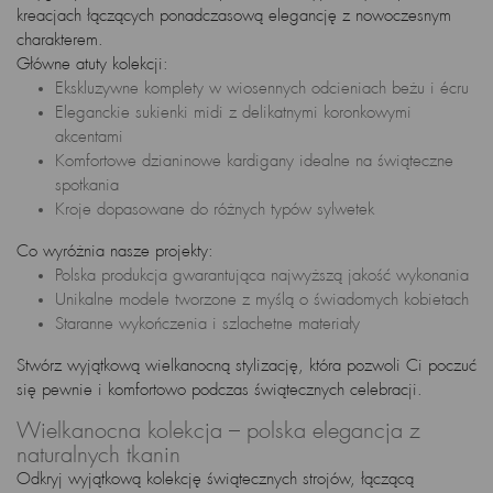
kreacjach łączących ponadczasową elegancję z nowoczesnym
charakterem.
Główne atuty kolekcji:
Ekskluzywne komplety w wiosennych odcieniach beżu i écru
Eleganckie sukienki midi z delikatnymi koronkowymi
akcentami
Komfortowe dzianinowe kardigany idealne na świąteczne
spotkania
Kroje dopasowane do różnych typów sylwetek
Co wyróżnia nasze projekty:
Polska produkcja gwarantująca najwyższą jakość wykonania
Unikalne modele tworzone z myślą o świadomych kobietach
Staranne wykończenia i szlachetne materiały
Stwórz wyjątkową wielkanocną stylizację, która pozwoli Ci poczuć
się pewnie i komfortowo podczas świątecznych celebracji.
Wielkanocna kolekcja – polska elegancja z
naturalnych tkanin
Odkryj wyjątkową kolekcję świątecznych strojów, łączącą