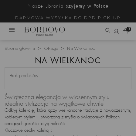
Nasze ubrania
szyjemy w Polsce
DARMOWA WYSYŁKA DO DPD PICK-UP
0
Strona główna
Okazje
Na Wielkanoc
NA WIELKANOC
Brak produktów.
Świąteczna elegancja w wiosennym stylu –
idealna stylizacja na wyjątkowe chwile
Odkryj kolekcję, która łączy wielkanocne tradycje z nowoczesnym,
kobiecym stylem – stworzoną z myślą o świadomych Polkach
ceniących jakość i oryginalność.
Kluczowe cechy kolekcji: